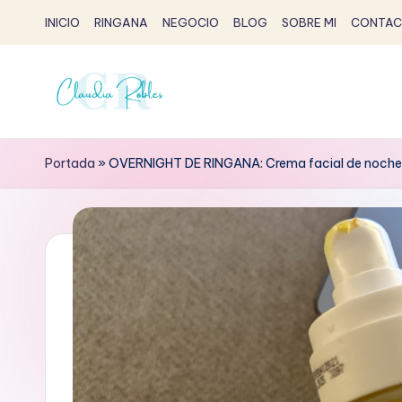
INICIO
RINGANA
NEGOCIO
BLOG
SOBRE MI
CONTAC
Saltar
al
contenido
C
Claudia
Robles
l
Portada
»
OVERNIGHT DE RINGANA: Crema facial de noche 
-
a
Partner
Ringana
u
d
i
a
R