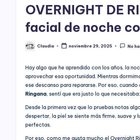
n
en
OVERNIGHT DE R
e
facial de noche co
r
R
Claudia
noviembre 29, 2025
No ha
Publicado
i
por
n
Hay algo que he aprendido con los años, la noc
aprovechar esa oportunidad. Mientras dormimos
g
ese descanso para repararse. Por eso, cuando 
a
Ringana
, sentí que era justo lo que necesitab
n
Desde la primera vez que lo pruebas notas algo d
despertar, la piel se siente más firme, suave 
a
perfectas.
Por eso, como me gusta mucho el Overnight Rin