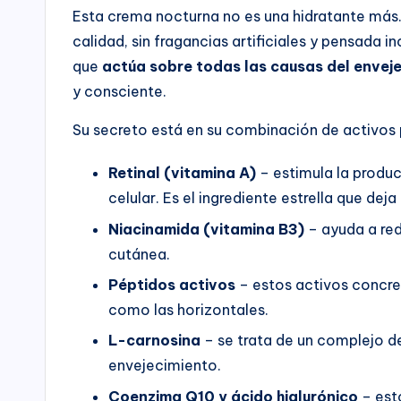
Esta crema nocturna no es una hidratante más.
calidad, sin fragancias artificiales y pensada 
que
actúa sobre todas las causas del envej
y consciente.
Su secreto está en su combinación de activos
Retinal (vitamina A)
– estimula la produ
celular. Es el ingrediente estrella que deja 
Niacinamida (vitamina B3)
– ayuda a redu
cutánea.
Péptidos activos
– estos activos concret
como las horizontales.
L-carnosina
– se trata de un complejo de
envejecimiento.
Coenzima Q10 y ácido hialurónico
– est