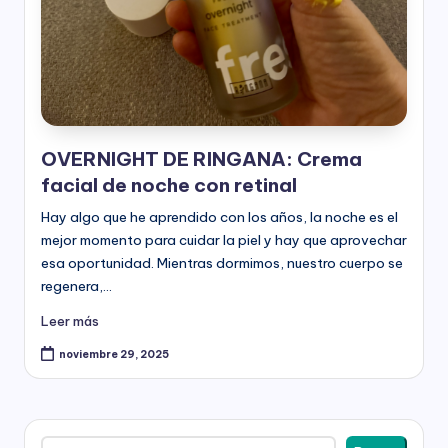
l
e
s
-
P
OVERNIGHT DE RINGANA: Crema
a
facial de noche con retinal
r
Hay algo que he aprendido con los años, la noche es el
t
mejor momento para cuidar la piel y hay que aprovechar
esa oportunidad. Mientras dormimos, nuestro cuerpo se
n
regenera,…
e
Leer más
r
noviembre 29, 2025
R
i
Buscar
n