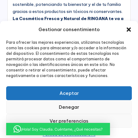
sostenible, potenciando tu bienestar y el de tu familia
gracias a estos productos sin tóxicos ni conservantes.
La Cosmética Fresca y Natural de RINGANA te va a
enamorar
Entra y echa un vistazo, te asesoro en lo
Gestionar consentimiento
que necesites...
Para ofrecer las mejores experiencias, utilizamos tecnologías
QUIERO PROBAR LOS PRODUCTOS
como las cookies para almacenar y/o acceder a la información
del dispositivo. El consentimiento de estas tecnologías nos
permitirá procesar datos como el comportamiento de
navegación o las identificaciones únicas en este sitio. No
consentir o retirar el consentimiento, puede afectar
negativamente a ciertas características y funciones.
¿Hablamos?
Aceptar
WhatsApp
Email
Instagram
Denegar
Ver preferencias
¡Hola! Soy Claudia. Cuéntame, ¿Qué necesitas?
Copyright 2026 — Claudia Robles | Partner RINGANA
Política de cookies
Sobre Mí