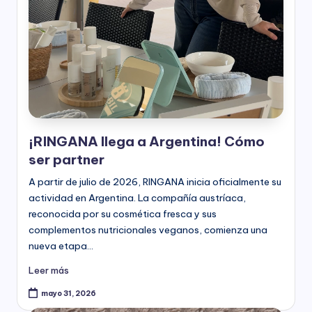
l
e
s
-
P
a
¡RINGANA llega a Argentina! Cómo
r
ser partner
t
A partir de julio de 2026, RINGANA inicia oficialmente su
n
actividad en Argentina. La compañía austríaca,
e
reconocida por su cosmética fresca y sus
complementos nutricionales veganos, comienza una
r
nueva etapa…
R
Leer más
i
mayo 31, 2026
n