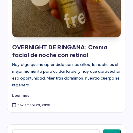
l
e
s
-
P
OVERNIGHT DE RINGANA: Crema
a
facial de noche con retinal
r
Hay algo que he aprendido con los años, la noche es el
t
mejor momento para cuidar la piel y hay que aprovechar
esa oportunidad. Mientras dormimos, nuestro cuerpo se
n
regenera,…
e
Leer más
r
noviembre 29, 2025
R
i
Buscar
n