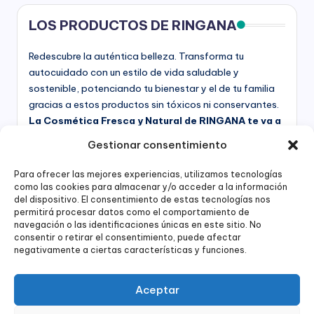
LOS PRODUCTOS DE RINGANA
Redescubre la auténtica belleza. Transforma tu
autocuidado con un estilo de vida saludable y
sostenible, potenciando tu bienestar y el de tu familia
gracias a estos productos sin tóxicos ni conservantes.
La Cosmética Fresca y Natural de RINGANA te va a
enamorar
Entra y echa un vistazo, te asesoro en lo
Gestionar consentimiento
que necesites...
Para ofrecer las mejores experiencias, utilizamos tecnologías
QUIERO PROBAR LOS PRODUCTOS
como las cookies para almacenar y/o acceder a la información
del dispositivo. El consentimiento de estas tecnologías nos
permitirá procesar datos como el comportamiento de
navegación o las identificaciones únicas en este sitio. No
consentir o retirar el consentimiento, puede afectar
negativamente a ciertas características y funciones.
¿Hablamos?
Aceptar