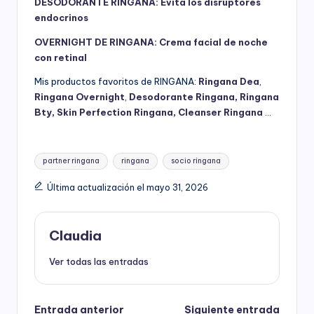
DESODORANTE RINGANA: Evita los disruptores
endocrinos
OVERNIGHT DE RINGANA: Crema facial de noche
con retinal
Mis productos favoritos de RINGANA:
Ringana Dea
,
Ringana Overnight
,
Desodorante Ringana
,
Ringana
Bty
,
Skin Perfection Ringana
,
Cleanser Ringana
…
Etiquetas:
partner ringana
ringana
socio ringana
Última actualización el mayo 31, 2026
Claudia
Ver todas las entradas
Entrada anterior
Siguiente entrada