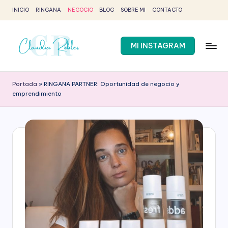
INICIO
RINGANA
NEGOCIO
BLOG
SOBRE MI
CONTACTO
Saltar
al
contenido
MI INSTAGRAM
C
Claudia
Robles
l
Portada
»
RINGANA PARTNER: Oportunidad de negocio y
-
emprendimiento
a
Partner
Ringana
u
d
i
a
R
o
b