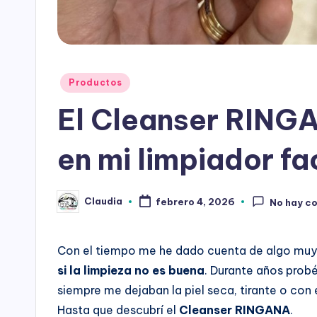
n
e
r
Publicado
Productos
R
en
El Cleanser RINGA
i
n
en mi limpiador fa
g
Claudia
febrero 4, 2026
No hay c
Publicado
a
por
n
Con el tiempo me he dado cuenta de algo muy
a
si la limpieza no es buena
. Durante años probé
siempre me dejaban la piel seca, tirante o con
Hasta que descubrí el
Cleanser RINGANA
.