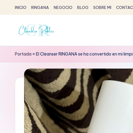
INICIO
RINGANA
NEGOCIO
BLOG
SOBRE MI
CONTAC
Saltar
al
contenido
C
Claudia
Robles
l
Portada
»
El Cleanser RINGANA se ha convertido en mi limpi
-
a
Partner
Ringana
u
d
i
a
R