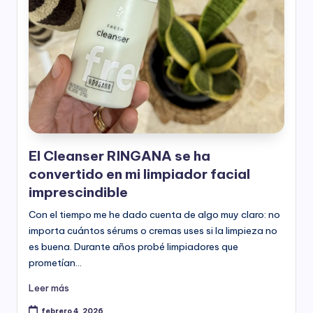
l
e
s
-
P
a
r
El Cleanser RINGANA se ha
t
convertido en mi limpiador facial
n
imprescindible
e
Con el tiempo me he dado cuenta de algo muy claro: no
importa cuántos sérums o cremas uses si la limpieza no
r
es buena. Durante años probé limpiadores que
R
prometían…
i
Leer más
n
febrero 4, 2026