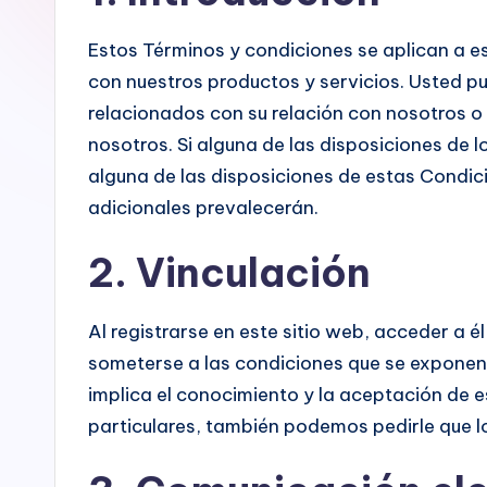
o
Estos Términos y condiciones se aplican a es
b
con nuestros productos y servicios. Usted p
relacionados con su relación con nosotros o 
l
nosotros. Si alguna de las disposiciones de l
e
alguna de las disposiciones de estas Condic
adicionales prevalecerán.
s
-
2. Vinculación
P
Al registrarse en este sitio web, acceder a é
a
someterse a las condiciones que se exponen 
implica el conocimiento y la aceptación de 
r
particulares, también podemos pedirle que l
t