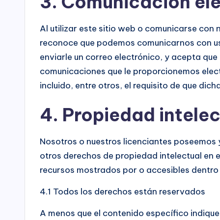
3. Comunicación el
n
e
Al utilizar este sitio web o comunicarse con
r
reconoce que podemos comunicarnos con ust
enviarle un correo electrónico, y acepta que
R
comunicaciones que le proporcionemos electr
i
incluido, entre otros, el requisito de que di
n
4. Propiedad intelec
g
Nosotros o nuestros licenciantes poseemos 
a
otros derechos de propiedad intelectual en el
n
recursos mostrados por o accesibles dentro 
a
4.1 Todos los derechos están reservados
A menos que el contenido específico indique l