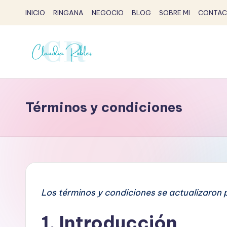
INICIO
RINGANA
NEGOCIO
BLOG
SOBRE MI
CONTAC
Saltar
al
contenido
C
Claudia
Robles
l
-
Términos y condiciones
a
Partner
Ringana
u
d
i
Los términos y condiciones se actualizaron p
a
1. Introducción
R