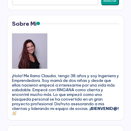
Buscar
g
a
Sobre Mi
n
a
¡Hola! Me llamo Claudia, tengo 38 años y soy Ingeniera y
Emprendedora. Soy mamá de dos niñas y desde que
ellas nacieron empecé a interesarme por una vida más
saludable. Empecé con RINGANA como clienta y
encontré mucho más. Lo que empezó como una
búsqueda personal se ha convertido en un gran
proyecto profesional. Disfruto asesorando a mis
clientas y liderando mi equipo de socias.
¡BIENVENID@!