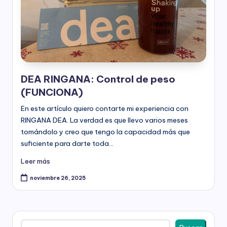
l
e
s
-
P
DEA RINGANA: Control de peso
a
(FUNCIONA)
r
En este artículo quiero contarte mi experiencia con
RINGANA DEA. La verdad es que llevo varios meses
t
tomándolo y creo que tengo la capacidad más que
n
suficiente para darte toda…
e
Leer más
r
noviembre 26, 2025
R
i
Buscar
n