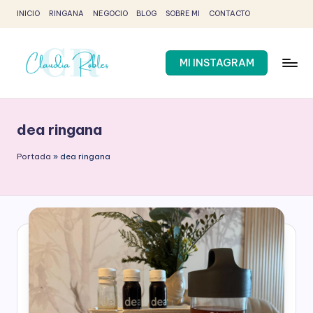
INICIO
RINGANA
NEGOCIO
BLOG
SOBRE MI
CONTACTO
Saltar
al
contenido
MI INSTAGRAM
C
Claudia
Robles
l
-
dea ringana
a
Partner
Ringana
u
Portada
»
dea ringana
d
i
a
R
o
b